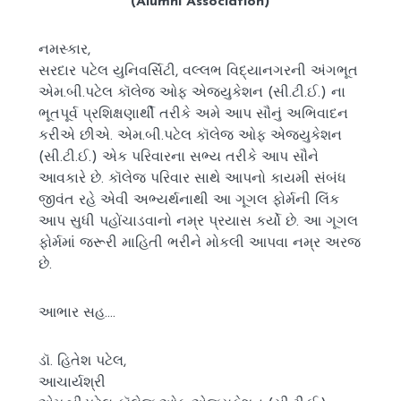
(
Alumni Association)
નમસ્કાર
,
સરદાર પટેલ યુનિવર્સિટી
,
વલ્લભ વિદ્યાનગરની અંગભૂત
એમ.બી.પટેલ કૉલેજ ઓફ એજ્યુકેશન (સી.ટી.ઈ.) ના
ભૂતપૂર્વ પ્રશિક્ષણાર્થી તરીકે અમે આપ સૌનું અભિવાદન
કરીએ છીએ. એમ.બી.પટેલ કૉલેજ ઓફ એજ્યુકેશન
(સી.ટી.ઈ.) એક પરિવારના સભ્ય તરીકે આપ સૌને
આવકારે છે. કૉલેજ પરિવાર સાથે આપનો કાયમી સંબંધ
જીવંત રહે એવી અભ્યર્થનાથી આ ગૂગલ ફોર્મની લિંક
આપ સુધી પહોંચાડવાનો નમ્ર પ્રયાસ કર્યો છે. આ ગૂગલ
ફોર્મમાં જરૂરી માહિતી ભરીને મોકલી આપવા નમ્ર અરજ
છે.
આભાર સહ….
ડૉ. હિતેશ પટેલ
,
આચાર્યશ્રી