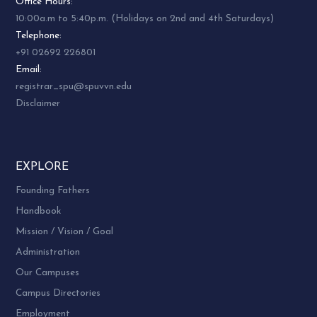
Office Hours:
10:00a.m to 5:40p.m. (Holidays on 2nd and 4th Saturdays)
Telephone:
+91 02692 226801
Email:
registrar_spu@spuvvn.edu
Disclaimer
EXPLORE
Founding Fathers
Handbook
Mission / Vision / Goal
Administration
Our Campuses
Campus Directories
Employment